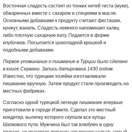
Восточная сладость состоит из тонких нитей теста (муки),
обжаренных вместе с сахаром и специями в масле.
Основными добавками к продукту считают фисташки,
кунжут, ваниль. Сладость немного напоминает халву,
либо плотную сахарную вату. Подается в форме
клубочков. Посыпается шоколадной крошкой и
подобными добавками.
Первое упоминание о пишмание в Турции было сделано
в книге Сервани. Запись датирована 1430 годом
.
Известно, что турецкие хозяйки изготавливали
пишмание вручную. Затем продукт стали производить на
местных фабриках.
Согласно одной турецкой легенде пишмание впервые
приготовили в городе Измите. Сделал это местный
кондитер, выпечку которого скупали все купцы
Шелкового пути. Мужчина был так влюблен в одну
полную, но красивую девушку, что решил назвать новый