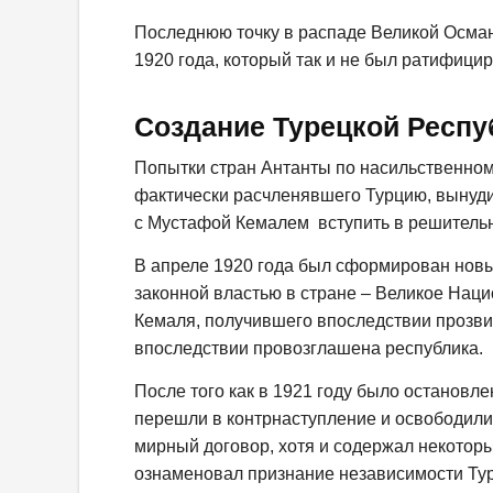
Последнюю точку в распаде Великой Осма
1920 года, который так и не был ратифиц
Создание Турецкой Респу
Попытки стран Антанты по насильственном
фактически расчленявшего Турцию, вынуди
с Мустафой Кемалем вступить в решительн
В апреле 1920 года был сформирован нов
законной властью в стране – Великое Нац
Кемаля, получившего впоследствии прозвищ
впоследствии провозглашена республика.
После того как в 1921 году было остановле
перешли в контрнаступление и освободили
мирный договор, хотя и содержал некоторы
ознаменовал признание независимости Ту