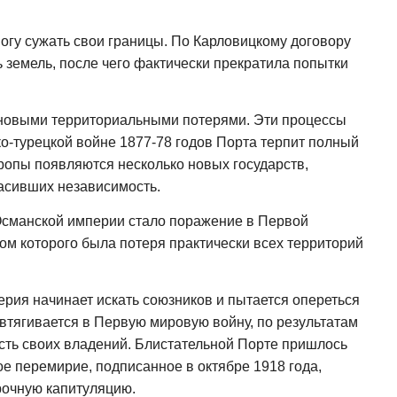
огу сужать свои границы. По Карловицкому договору
ь земель, после чего фактически прекратила попытки
 новыми территориальными потерями. Эти процессы
ко-турецкой войне 1877-78 годов Порта терпит полный
вропы появляются несколько новых государств,
ласивших независимость.
сманской империи стало поражение в Первой
том которого была потеря практически всех территорий
рия начинает искать союзников и пытается опереться
втягивается в Первую мировую войну, по результатам
асть своих владений. Блистательной Порте пришлось
е перемирие, подписанное в октябре 1918 года,
рочную капитуляцию.