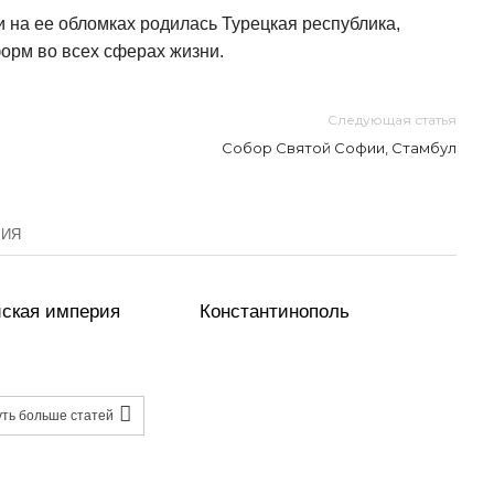
 на ее обломках родилась Турецкая республика,
орм во всех сферах жизни.
Следующая статья
Собор Святой Софии, Стамбул
РИЯ
йская империя
Константинополь
уть больше статей