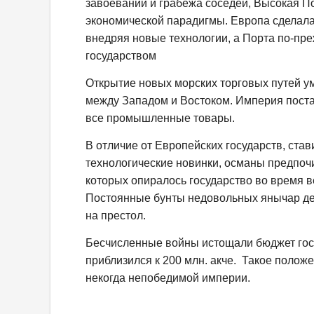
завоеваний и грабежа соседей, Высокая П
экономической парадигмы. Европа сделала
внедряя новые технологии, а Порта по-п
государством
Открытие новых морских торговых путей 
между Западом и Востоком. Империя поста
все промышленные товары.
В отличие от Европейских государств, ст
технологические новинки, османы предпочи
которых опиралось государство во время 
Постоянные бунты недовольных янычар дер
на престол.
Бесчисленные войны истощали бюджет госуд
приблизился к 200 млн. акче. Такое полож
некогда непобедимой империи.