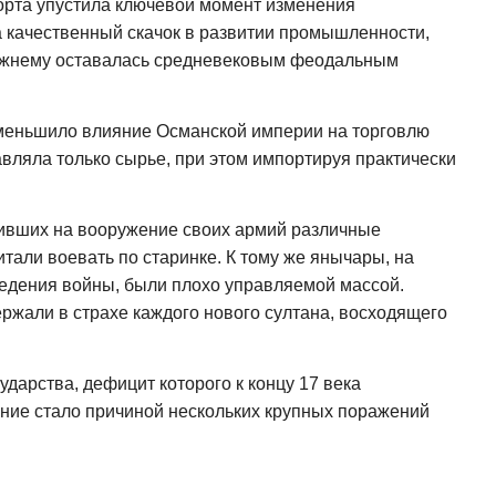
орта упустила ключевой момент изменения
 качественный скачок в развитии промышленности,
режнему оставалась средневековым феодальным
уменьшило влияние Османской империи на торговлю
вляла только сырье, при этом импортируя практически
авивших на вооружение своих армий различные
тали воевать по старинке. К тому же янычары, на
ведения войны, были плохо управляемой массой.
жали в страхе каждого нового султана, восходящего
арства, дефицит которого к концу 17 века
ение стало причиной нескольких крупных поражений