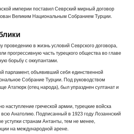
нской империи поставил Севрский мирный договор
ирован Великим Национальным Собранием Турции.
блики
у проведению в жизнь условий Севрского договора,
ли прогрессивную часть турецкого общества во главе
ую борьбу с оккупантами.
ый парламент, объявивший себя единственной
иональное Собрание Турции. Под руководством
е Ататюрк (отец народа), был упразднен султанат и
но наступление греческой армии, турецкие войска
 всю Анатолию. Подписанный в 1923 году Лозаннский
е уступки странам Антанты, тем не менее,
рции на международной арене.