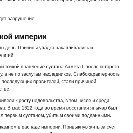
дет разрушение.
кой империи
ин день. Причины упадка накапливались и
олетий.
й точкой правление султана Ахмета I, после которого
у, а не по заслугам наследников. Слабохарактерность
 последующих правителей, стали причиной
стве.
вели к росту недовольства, в том числе и среди
нат. В мае 1622 года во время восстания янычар был
тал первым султаном, убитым своими подданными.
камнем в распаде империи. Привыкнув жить за счет