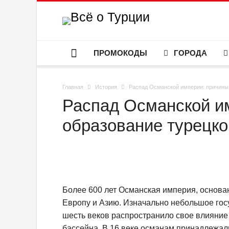
ПРОМОКОДЫ
ГОРОДА
Главная
История
Распад Османской империи: причины 
Распад Османской и
образование турецко
Более 600 лет Османская империя, основан
Европу и Азию. Изначально небольшое гос
шесть веков распространило свое влияние
бассейна. В 16 веке османам принадлежал