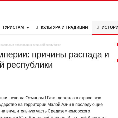
ТУРИСТАМ
КУЛЬТУРА И ТРАДИЦИИ
ИСТОР
распада и образование турецкой республики
мперии: причины распада и
й республики
ная некогда Османом I Гази, держала в страхе всю
ударство на территории Малой Азии в последующие
 на внушительную часть Средиземноморского
и земли в Юго-Восточной Европе, Западной Азии и на